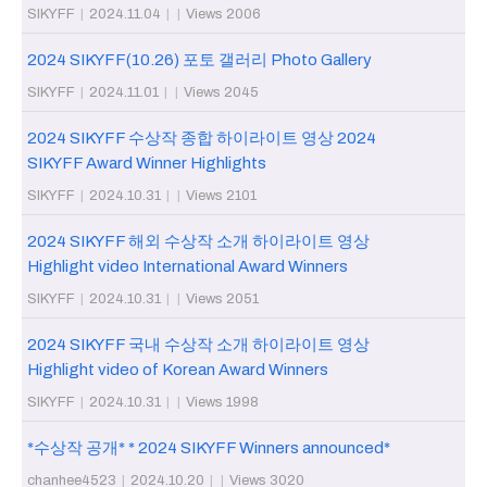
SIKYFF
|
2024.11.04
|
|
Views 2006
2024 SIKYFF(10.26) 포토 갤러리 Photo Gallery
SIKYFF
|
2024.11.01
|
|
Views 2045
2024 SIKYFF 수상작 종합 하이라이트 영상 2024
SIKYFF Award Winner Highlights
SIKYFF
|
2024.10.31
|
|
Views 2101
2024 SIKYFF 해외 수상작 소개 하이라이트 영상
Highlight video International Award Winners
SIKYFF
|
2024.10.31
|
|
Views 2051
2024 SIKYFF 국내 수상작 소개 하이라이트 영상
Highlight video of Korean Award Winners
SIKYFF
|
2024.10.31
|
|
Views 1998
*수상작 공개* * 2024 SIKYFF Winners announced*
chanhee4523
|
2024.10.20
|
|
Views 3020