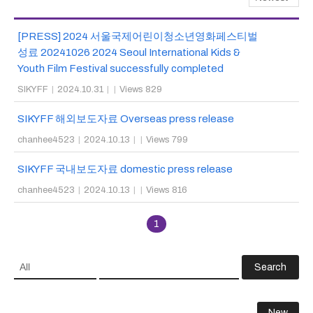
[PRESS] 2024 서울국제어린이청소년영화페스티벌
성료 20241026 2024 Seoul International Kids &
Youth Film Festival successfully completed
SIKYFF
|
2024.10.31
|
|
Views 829
SIKYFF 해외보도자료 Overseas press release
chanhee4523
|
2024.10.13
|
|
Views 799
SIKYFF 국내보도자료 domestic press release
chanhee4523
|
2024.10.13
|
|
Views 816
1
Search
New