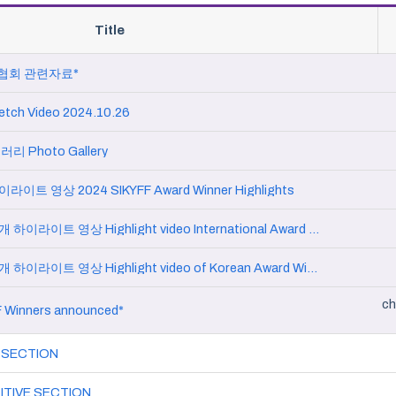
Title
협회 관련자료*
ch Video 2024.10.26
러리 Photo Gallery
라이트 영상 2024 SIKYFF Award Winner Highlights
2024 SIKYFF 해외 수상작 소개 하이라이트 영상 Highlight video International Award Winners
2024 SIKYFF 국내 수상작 소개 하이라이트 영상 Highlight video of Korean Award Winners
ch
 Winners announced*
 SECTION
ITIVE SECTION