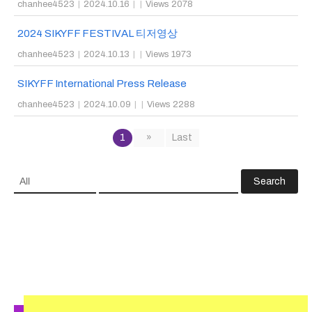
chanhee4523
|
2024.10.16
|
|
Views 2078
2024 SIKYFF FESTIVAL 티저영상
chanhee4523
|
2024.10.13
|
|
Views 1973
SIKYFF International Press Release
chanhee4523
|
2024.10.09
|
|
Views 2288
1
»
Last
Search